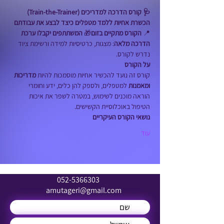
🩺 קורס הדרכה למדריכים (Train-the-Trainer)
הכשרת אחיות ללמד מטפלים כיצד לבצע את עבודתם
📍 
הקורס מתקיים בזום
🎁 
המשתתפים יקבלו ערכת 
הדרכה מלאה
: מצגות, כרטיסיות למידה ורשימת ציוד 
נדרש לקורס.
על הקורס
קורס זה נועד להכשיר אחיות מוסמכות להיות 
מדריכות 
ומאמנות
 למטפלים, ולספק להן כלים, ידע וחומרי 
הוראה מוכנים לשימוש, במטרה לשפר את איכות 
הטיפול באוכלוסיית הקשישים.
נושאי הקורס העיקריים
עוד
052-5366303
amutageri@gmail.com