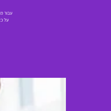
עבור מט
על כא