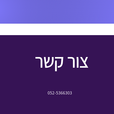
צור קשר
052-5366303