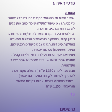
פרטי האירוע
המטרה
 שיפור איכות חיי המטופל הקשיש החי במוסד גריאטרי 
ע"י מניעת ו / או טיפול להקלה ושיכוך כאב. מתן כלים 
להתמודדות עם כאב חד וכרוני
 אוכלוסיית היעד-הקורס מיועד לאחים/יות מוסמכות עם 
רישיון קבוע , העוסקים בגריאטריה הכרונית והפעילה 
(מחלקות סיעודיות, תשושי נפש,סיעוד מורכב,שיקום, 
הנשמה ממושכת) פסיכוגריאטריה, 
פסיכיאטריה,מחלקות פעילות בבתי חולים ובקהילה
מסגרת שעות: 16:00 – 19:15 סה"כ: 60 שעות לימוד 
אקדמאיות
גובה שכר לימוד: 1,350 ש"ח (התשלום מקנה זכות 
להצטרף לעמותה לקידום הסיעוד הגריאטרי)
   לחבר העמותה לאחים ואחיות לקידום הסיעוד 
הגריאטרי   1,150  ש"ח  
עוד
כרטיסים