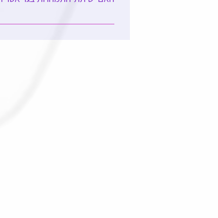
בהחלט. ישנן תת–התמחויות בגריאטריה 