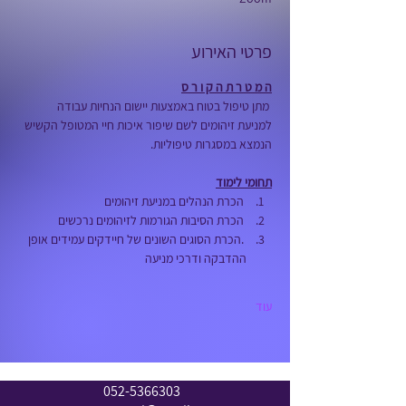
פרטי האירוע
ה מ ט ר ת ה ק ו ר ס
 מתן טיפול בטוח באמצעות יישום הנחיות עבודה 
למניעת זיהומים לשם שיפור איכות חיי המטופל הקשיש 
הנמצא במסגרות טיפוליות. 
תחומי לימוד
 הכרת הנהלים במניעת זיהומים
 הכרת הסיבות הגורמות לזיהומים נרכשים
 .הכרת הסוגים השונים של חיידקים עמידים אופן 
ההדבקה ודרכי מניעה 
עוד
052-5366303