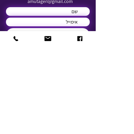
amutageri@gmail.com
שלח
© 2021 by IANG. Designed by Enaya Web
נגישות
תקנון העמותה
דף עמדה