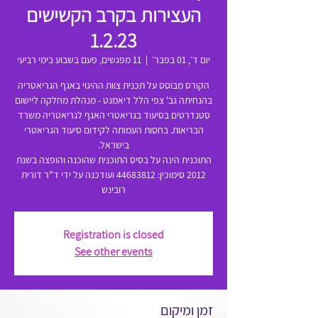
העצירות בקרב הקשישים
1.2.23
יום ד׳, 01 בפבר׳
  |  
11 מפגשים, פעם בשבוע בימי רביעי
הקורס מבוסס על תכנית צוות ההיגוי באגף הגריאטריה
בהנחיתה גב' צפי הלל דיאמנט - מנהלת מחלקה ליישום
סטנדרטים בסיעוד בגריאטרי האגף לגריאטריה משרד
הבריאות. בחסות העמותה לקידום סיעוד הגריאטרי
התוכנית הינה על בסיס התוכנית שהוכנה והופצה בשנת
2012 סימוכין: 44683812 ועודכנה על ידי ד"ר דורית
רובינש
Registration is closed
See other events
זמן ומיקום