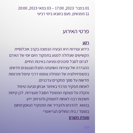
01 בפבר׳ 2023, 17:00 – 03 במאי 2023, 20:00
11 מפגשים, פעם בשבוע בימי רביעי
פרטי האירוע
רקע
כידוע עצירות היא הבעיה הנפוצה בקרב אוכלוסיית 
הקשישים שעלולה לפגוע בתפקוד היום יומי של האדם 
 לגרום לסבל סיבוכים ופגיעה באיכות החיים.
ההגדרה של עצירות השתנתה התגלו מנגנונים חדשים 
בפטופיזיולוגיה של המחלה ונוספו דרכי טיפול ותרופות 
חדשות על סמך מחקרים עדכניים.
לאחות תפקיד מרכזי באיתור אבחון מניעה טיפול 
והקלה על מצוקת המטופל הסובל מעצירות. לכן קיימת 
חשיבות רבה לאחות להעמיק ולהרחיב ידע 
בנושא  להדגיש ולהגדיר את התפקיד הנאמן תחום 
במוסד / בית החולים הגריאטרי
מטרת הקורס
עוד