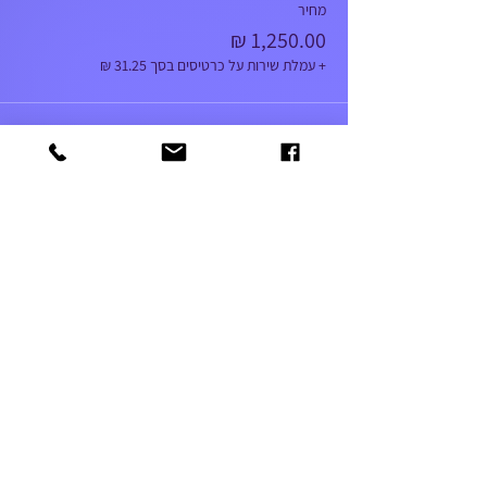
מחיר
+ עמלת שירות על כרטיסים בסך ‏31.25 ‏₪
052-5366303
amutageri@gmail.com
שלח
© 2021 by IANG. Designed by Enaya Web