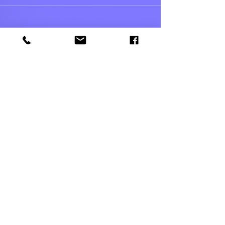
052-5366303
amutageri@gmail.com
שלח
© 2021 by IANG. Designed by Enaya Web