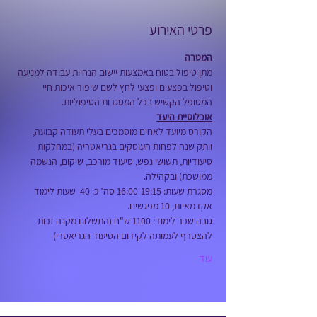
פרטי האירוע
המטרה
מתן טיפול בטוח באמצעות יישום הנחיות עבודה למניעה 
וטיפול בפצעים ופצעי לחץ לשם שיפור איכות חיי 
המטופל הקשיש בכל המסגרות הטיפוליות.
אוכלוסיית היעד
הקורס מיועד לאחים מוסמכים בעלי תעודה קבועה, 
וותק שנה לפחות העוסקים בגריאטריה (במחלקות 
סיעודיות, תשושי נפש, סיעוד מורכב, שיקום, הנשמה 
ממושכת) ובקהילה.
מסגרת שעות: 16:00-19:15 סה"כ: 40  שעות לימוד 
אקדמאיות, 10 מפגשים.
גובה שכר לימוד: 1100 ש"ח (התשלום מקנה זכות 
להצטרף לעמותה לקידום הסיעוד הגריאטרי)
עוד