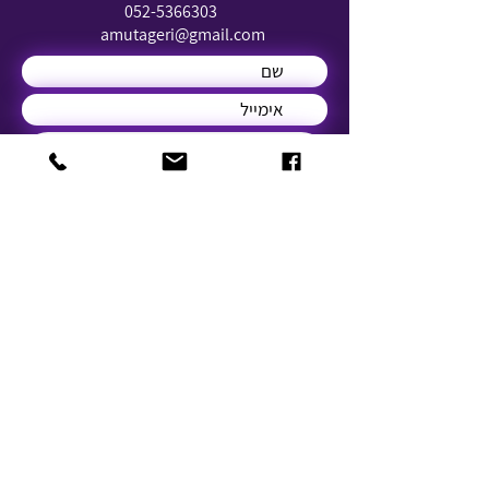
052-5366303
amutageri@gmail.com
שלח
© 2021 by IANG. Designed by Enaya Web