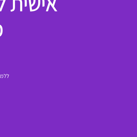
מ
ללמד