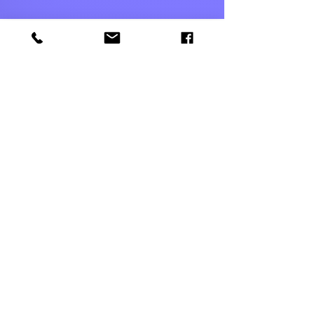
052-5366303
amutageri@gmail.com
שלח
© 2021 by IANG. Designed by Enaya Web