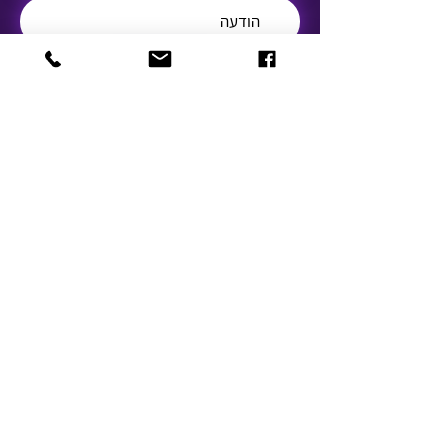
שלח
© 2021 by IANG. Designed by Enaya Web
נגישות
תקנון העמותה
דף עמדה