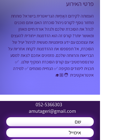
פרטי האירוע
העמותה לקידום האֲחָיוּת הגריאטרית בישראל פותחת 
מחזור נוסף לקורס ניהול סוכרת! האם אתם מוכנים 
לנהל את הסוכרת שלכם ולנהל אורח חיים מאוזן 
ומאושר יותר? קורס זה הוא הזדמנות ייחודית להעצים 
את עצמכם עם ידע ומיומנויות מעשית לניהול יעיל של 
הסוכרת, אל תפספסו את ההזדמנות לקחת אחריות על 
הבריאות והרווחה שלכם. מזמינים אתכם לצאת למסע 
טרנספורמטיבי עם קורס הסוכרת המקיף שלנו.  ✅ 
תכנית לימודים מקיפה ✅ הנחיית מומחים ✅ למידה 
אינטראקטיבית  🧑🏼‍🎓
052-5366303
amutageri@gmail.com