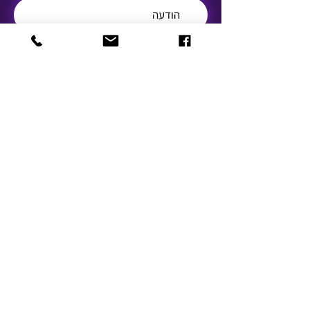
שלח
© 2021 by IANG. Designed by Enaya Web
נגישות
תקנון העמותה
דף עמדה