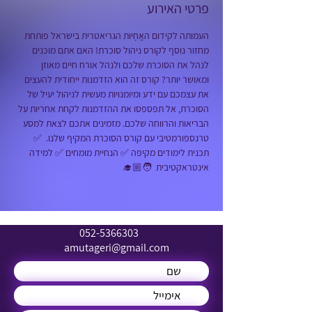
פרטי האירוע
העמותה לקידום האֲחָיוּת הגריאטרית בישראל פותחת 
מחזור נוסף לקורס ניהול סוכרת! האם אתם מוכנים 
לנהל את הסוכרת שלכם ולנהל אורח חיים מאוזן 
ומאושר יותר? קורס זה הוא הזדמנות ייחודית להעצים 
את עצמכם עם ידע ומיומנויות מעשית לניהול יעיל של 
הסוכרת, אל תפספסו את ההזדמנות לקחת אחריות על 
הבריאות והרווחה שלכם. מזמינים אתכם לצאת למסע 
טרנספורמטיבי עם קורס הסוכרת המקיף שלנו.  ✅ 
תכנית לימודים מקיפה ✅ הנחיית מומחים ✅ למידה 
אינטראקטיבית  🧑🏼‍🎓
052-5366303
amutageri@gmail.com