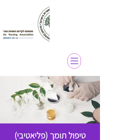
טיפול תומך (פליאטיבי)