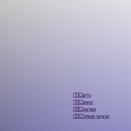
🇮🇱כלים
🇮🇱כוחות
🇮🇱השראה
🇮🇱 ובעיקר מנוחה! 