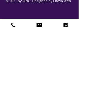
© 2021 by IANG. Designed by Enaya Web
נגישות
תקנון העמותה
דף עמדה
צור קשר