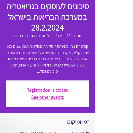
סיכונים לעוסקים בגריאטריה
במערכת הבריאות בישראל
28.2.2024
יום ד׳, 28 בפבר׳
  |  
הלימודים מתקיימים בזום
קורס זה נותן למשתתף סקירה מעולמות תוכן שונים כמו
שדה קליני, אקדמיה ורגולציה על ניהול סיכונים ובטיחות
הטיפול ולהבנתו בגריאטריה כמו גם כלים נגישים שבהם
יוכל להשתמש כגון מתודולוגיה לתחקיר ארוע, סקרי
סיכונים ועוד...
Registration is closed
See other events
זמן ומיקום