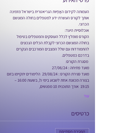
פרטי האירוע
העמותה לקידום האֲחָיוּת הגריאטרית בישראל מזמינה 
אותך לקורס העשרת ידע למטפלים בחולה המונשם 
הכרוני.  
אוכלוסיית היעד:  
הקורס מומלץ לכלל העוסקים והמטפלים בטיפול 
בחולה המונשם הכרוני לקבלת הכלים הנכונים 
להתמודדות עם שלל המצבים המורכבים הנקרים 
בדרכם כמטפלים.
 מסגרת הקורס: 
מועד פתיחה : 27/06/24 
מועד סגירת הקורס : 29/08/24  הלימודים יתקיימו בזום 
בצורה מכוונת אחת לשבוע בימי ה', בשעות 16:00 – 
19:15  אורך התוכנית 10 מפגשים, 
עוד
כרטיסים
המכירה הסתיימה