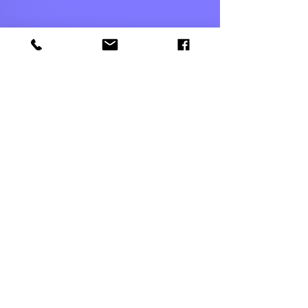
052-5366303
amutageri@gmail.com
שלח
© 2021 by IANG. Designed by Enaya Web