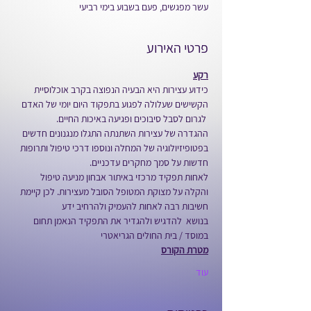
עשר מפגשים, פעם בשבוע בימי רביעי
פרטי האירוע
רקע
כידוע עצירות היא הבעיה הנפוצה בקרב אוכלוסיית 
הקשישים שעלולה לפגוע בתפקוד היום יומי של האדם 
 לגרום לסבל סיבוכים ופגיעה באיכות החיים.
ההגדרה של עצירות השתנתה התגלו מנגנונים חדשים 
בפטופיזיולוגיה של המחלה ונוספו דרכי טיפול ותרופות 
חדשות על סמך מחקרים עדכניים.
לאחות תפקיד מרכזי באיתור אבחון מניעה טיפול 
והקלה על מצוקת המטופל הסובל מעצירות. לכן קיימת 
חשיבות רבה לאחות להעמיק ולהרחיב ידע 
בנושא  להדגיש ולהגדיר את התפקיד הנאמן תחום 
במוסד / בית החולים הגריאטרי
מטרת הקורס
עוד