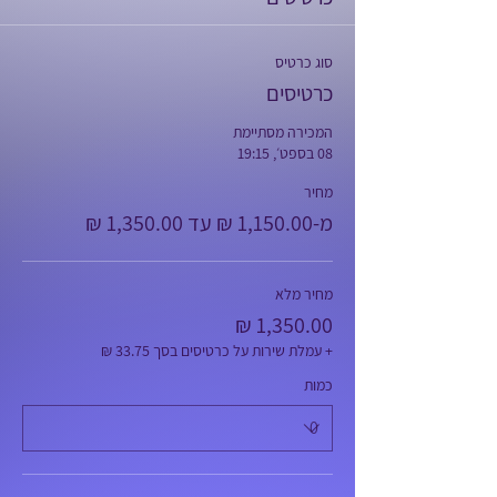
סוג כרטיס
כרטיסים
המכירה מסתיימת
08 בספט׳, 19:15
מחיר
מ-‏1,150.00 ‏₪ עד ‏1,350.00 ‏₪
מחיר מלא
+ עמלת שירות על כרטיסים בסך ‏33.75 ‏₪
כמות