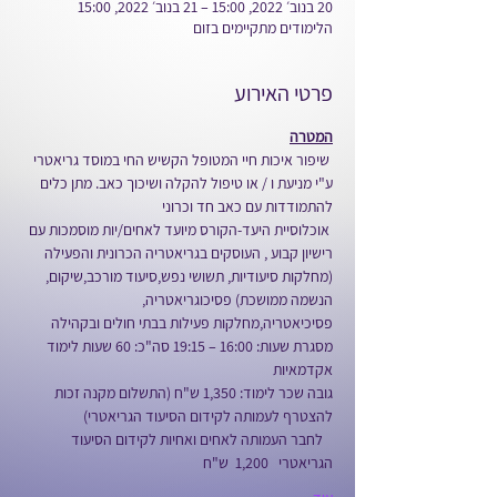
20 בנוב׳ 2022, 15:00 – 21 בנוב׳ 2022, 15:00
הלימודים מתקיימים בזום
פרטי האירוע
המטרה
 שיפור איכות חיי המטופל הקשיש החי במוסד גריאטרי 
ע"י מניעת ו / או טיפול להקלה ושיכוך כאב. מתן כלים 
להתמודדות עם כאב חד וכרוני
 אוכלוסיית היעד-הקורס מיועד לאחים/יות מוסמכות עם 
רישיון קבוע , העוסקים בגריאטריה הכרונית והפעילה 
(מחלקות סיעודיות, תשושי נפש,סיעוד מורכב,שיקום, 
הנשמה ממושכת) פסיכוגריאטריה, 
פסיכיאטריה,מחלקות פעילות בבתי חולים ובקהילה
מסגרת שעות: 16:00 – 19:15 סה"כ: 60 שעות לימוד 
אקדמאיות
גובה שכר לימוד: 1,350 ש"ח (התשלום מקנה זכות 
להצטרף לעמותה לקידום הסיעוד הגריאטרי)
   לחבר העמותה לאחים ואחיות לקידום הסיעוד 
הגריאטרי   1,200  ש"ח  