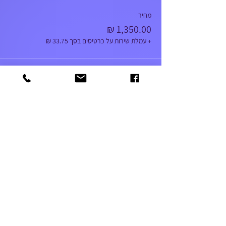
מחיר
+ עמלת שירות על כרטיסים בסך ‏33.75 ‏₪
052-5366303
amutageri@gmail.com
שלח
© 2021 by IANG. Designed by Enaya Web